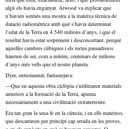
algú els havia enganyat. Atwood va explicar que
n’havien sotmès una mostra a la mateixa tècnica de
datació radiomètrica amb què s’havia determinat
l’edat de la Terra en 4.540 milions d’anys, i que el
resultat havia estat sorprenent i desconcertant, perquè
aquelles cambres cúbiques i els rectes passadissos
haurien de ser, com a mínim, centenars de milions
d’anys més vells que el nostre planeta.
Dyer, entusiasmat, fantasiejava:
—Que en aquesta obra ciclòpia s’utilitzaren materials
anteriors a la formació de la Terra, apunta
necessàriament a una civilització extraterrestre.
Era tan gran la seua fe en la ciència, i en ells mateixos,
que descartaven per principi cap errada en les proves,
o en els supòsits en què es basaven aquestes. O,