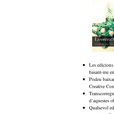
Les edicions
basant-me en
Podeu baixar 
Creative C
Transcorregut
d’aquestes o
Qualsevol edi