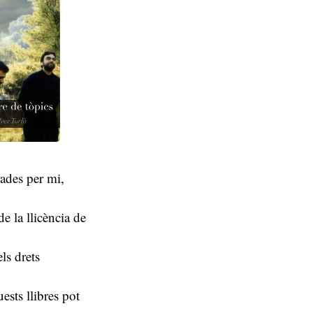
rades per mi,
de la llicència de
els drets
ests llibres pot