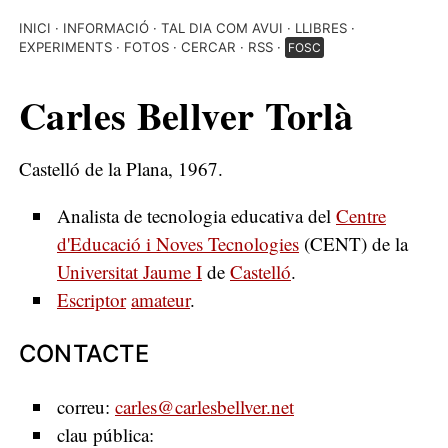
INICI
INFORMACIÓ
TAL DIA COM AVUI
LLIBRES
EXPERIMENTS
FOTOS
CERCAR
RSS
FOSC
Carles Bellver Torlà
Castelló de la Plana, 1967.
Analista de tecnologia educativa del
Centre
d'Educació i Noves Tecnologies
(CENT) de la
Universitat Jaume I
de
Castelló
.
Escriptor
amateur
.
CONTACTE
correu:
carles@carlesbellver.net
clau pública: