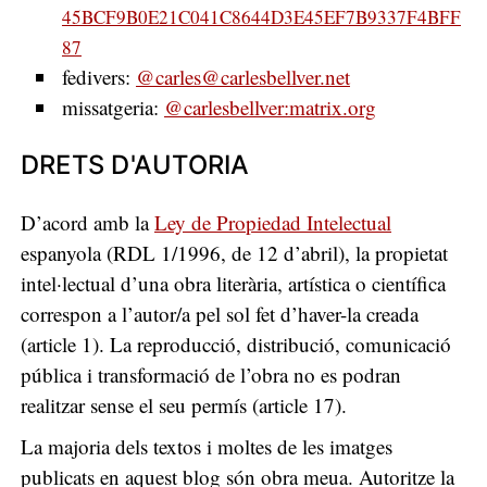
45BCF9B0E21C041C8644D3E45EF7B9337F4BFF
87
fedivers:
@carles@carlesbellver.net
missatgeria:
@carlesbellver:matrix.org
DRETS D'AUTORIA
D’acord amb la
Ley de Propiedad Intelectual
espanyola (RDL 1/1996, de 12 d’abril), la propietat
intel·lectual d’una obra literària, artística o científica
correspon a l’autor/a pel sol fet d’haver-la creada
(article 1). La reproducció, distribució, comunicació
pública i transformació de l’obra no es podran
realitzar sense el seu permís (article 17).
La majoria dels textos i moltes de les imatges
publicats en aquest blog són obra meua. Autoritze la