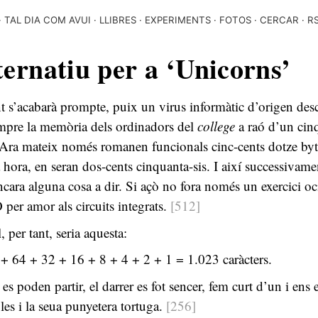
TAL DIA COM AVUI
LLIBRES
EXPERIMENTS
FOTOS
CERCAR
R
ternatiu per a ‘Unicorns’
 s’acabarà prompte, puix un virus informàtic d’origen de
mpre la memòria dels ordinadors del
college
a raó d’un cin
. Ara mateix només romanen funcionals cinc-cents dotze byt
a hora, en seran dos-cents cinquanta-sis. I així successivam
ncara alguna cosa a dir. Si açò no fora només un exercici oc
O per amor als circuits integrats.
[512]
, per tant, seria aquesta:
 64 + 32 + 16 + 8 + 4 + 2 + 1 = 1.023 caràcters.
 es poden partir, el darrer es fot sencer, fem curt d’un i ens 
es i la seua punyetera tortuga.
[256]