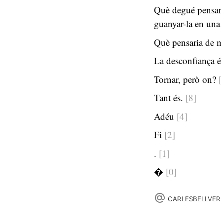
Què degué pensar 
guanyar-la en una
Què pensaria de m
La desconfiança é
Tornar, però on?
Tant és.
[8]
Adéu
[4]
Fi
[2]
.
[1]
�
[0]
CARLESBELLVER