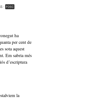
SS
FOSC
sconegut ha
quanta per cent de
es sota aquest
ent. Em sabria més
iós d’escriptura
estalviem la