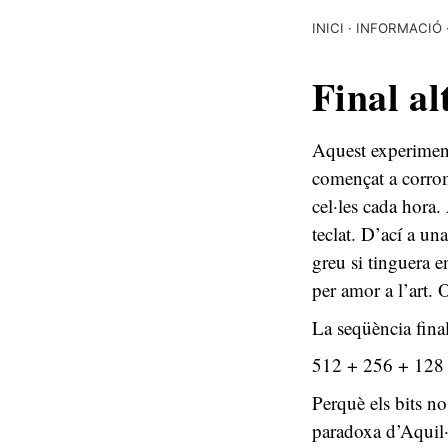
INICI
INFORMACIÓ
Final al
Aquest experiment
començat a corro
cel·les cada hora
teclat. D’ací a un
greu si tinguera e
per amor a l’art. 
La seqüència final
512 + 256 + 128 +
Perquè els bits no
paradoxa d’Aquil·l