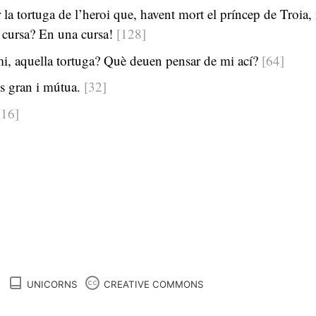
la tortuga de l’heroi que, havent mort el príncep de Troia
 cursa? En una cursa!
[128]
i, aquella tortuga? Què deuen pensar de mi ací?
[64]
s gran i mútua.
[32]
[16]
UNICORNS
CREATIVE COMMONS