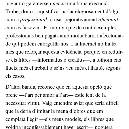
pagar no garanteixen
per se
una bona execució.
Trobe, doncs, injustificat parlar elogiosament d’algú
com a
professional
, o usar pejorativament
aficionat
,
com es fa sovint. El món va ple de contraexemples:
professionals ben pagats amb molta barra i afeccionats
de qui podem enorgullir-nos. I la Internet no ha fet
més que reforçar aquesta evidència, perquè, en reduir-
se els filtres —informatius o creatius—, a tothom ens
llueix més el treball o se’ns veu més el llautó, segons
els casos.
D’altra banda, reconec que en aquesta opció que
prenc —l’art per amor a l’art— estic fent de la
necessitat virtut. Vaig entendre aviat que seria difícil
que la dèria d’imitar la mena d’obres que em
complaïa llegir —els meus models, els llibres que
voldria inconfessablement haver escrit— poguera