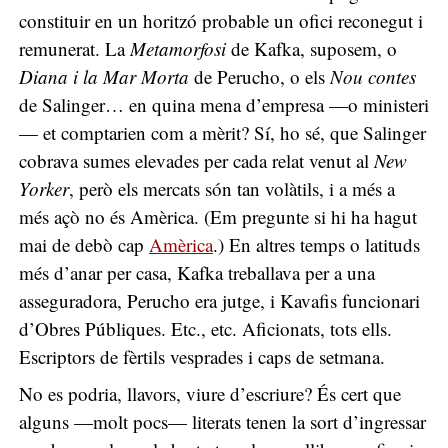
constituir en un horitzó probable un ofici reconegut i
remunerat. La
Metamorfosi
de Kafka, suposem, o
Diana i la Mar Morta
de Perucho, o els
Nou contes
de Salinger… en quina mena d’empresa —o ministeri
— et comptarien com a mèrit? Sí, ho sé, que Salinger
cobrava sumes elevades per cada relat venut al
New
Yorker
, però els mercats són tan volàtils, i a més a
més açò no és Amèrica. (Em pregunte si hi ha hagut
mai de debò cap
Amèrica
.) En altres temps o latituds
més d’anar per casa, Kafka treballava per a una
asseguradora, Perucho era jutge, i Kavafis funcionari
d’Obres Públiques. Etc., etc. Aficionats, tots ells.
Escriptors de fèrtils vesprades i caps de setmana.
No es podria, llavors, viure d’escriure? És cert que
alguns —molt pocs— literats tenen la sort d’ingressar