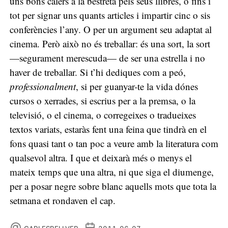
uns bons calers a la bestreta pels seus llibres, o fins i
tot per signar uns quants articles i impartir cinc o sis
conferències l’any. O per un argument seu adaptat al
cinema. Però això no és treballar: és una sort, la sort
—segurament merescuda— de ser una estrella i no
haver de treballar. Si t’hi dediques com a peó,
professionalment
, si per guanyar-te la vida dónes
cursos o xerrades, si escrius per a la premsa, o la
televisió, o el cinema, o corregeixes o tradueixes
textos variats, estaràs fent una feina que tindrà en el
fons quasi tant o tan poc a veure amb la literatura com
qualsevol altra. I que et deixarà més o menys el
mateix temps que una altra, ni que siga el diumenge,
per a posar negre sobre blanc aquells mots que tota la
setmana et rondaven el cap.