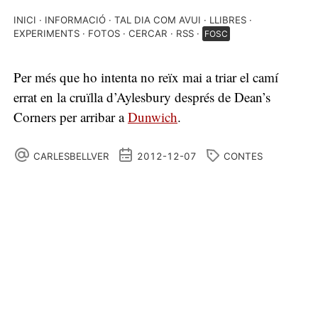
INICI
INFORMACIÓ
TAL DIA COM AVUI
LLIBRES
EXPERIMENTS
FOTOS
CERCAR
RSS
FOSC
Per més que ho intenta no reïx mai a triar el camí
errat en la cruïlla d’Aylesbury després de Dean’s
Corners per arribar a
Dunwich
.
CARLESBELLVER
2012-12-07
CONTES