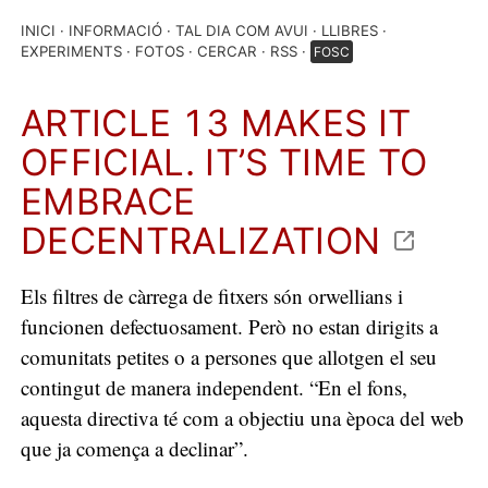
INICI
INFORMACIÓ
TAL DIA COM AVUI
LLIBRES
EXPERIMENTS
FOTOS
CERCAR
RSS
FOSC
ARTICLE 13 MAKES IT
OFFICIAL. IT’S TIME TO
EMBRACE
DECENTRALIZATION
Els filtres de càrrega de fitxers són orwellians i
funcionen defectuosament. Però no estan dirigits a
comunitats petites o a persones que allotgen el seu
contingut de manera independent. “En el fons,
aquesta directiva té com a objectiu una època del web
que ja comença a declinar”.