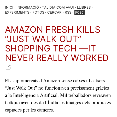
INICI
INFORMACIÓ
TAL DIA COM AVUI
LLIBRES
EXPERIMENTS
FOTOS
CERCAR
RSS
FOSC
AMAZON FRESH KILLS
“JUST WALK OUT”
SHOPPING TECH —IT
NEVER REALLY WORKED
Els supermercats d’Amazon sense caixes ni caixers
“Just Walk Out” no funcionaven precisament gràcies
a la Intel·ligència Artificial. Mil treballadors revisaven
i etiquetaven des de l’Índia les imatges dels productes
captades per les càmeres.