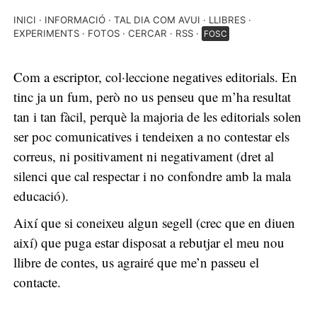
INICI
INFORMACIÓ
TAL DIA COM AVUI
LLIBRES
EXPERIMENTS
FOTOS
CERCAR
RSS
FOSC
Com a escriptor, col·leccione negatives editorials. En
tinc ja un fum, però no us penseu que m’ha resultat
tan i tan fàcil, perquè la majoria de les editorials solen
ser poc comunicatives i tendeixen a no contestar els
correus, ni positivament ni negativament (dret al
silenci que cal respectar i no confondre amb la mala
educació).
Així que si coneixeu algun segell (crec que en diuen
així) que puga estar disposat a rebutjar el meu nou
llibre de contes, us agrairé que me’n passeu el
contacte.