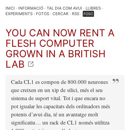
INICI
INFORMACIÓ
TAL DIA COM AVUI
LLIBRES
EXPERIMENTS
FOTOS
CERCAR
RSS
FOSC
YOU CAN NOW RENT A
FLESH COMPUTER
GROWN IN A BRITISH
LAB
Cada CL1 es compon de 800.000 neurones
que creixen en un xip de silici, més el seu
sistema de suport vital. Tot i que encara no
pot igualar les capacitats dels ordinadors més
potents d’avui dia, té un avantatge molt
significatiu… un rack de CL1 només utilitza