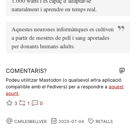
1.000 watts i és capaç d’adaptar-se
naturalment i aprendre en temps real.
Aquestes neurones informàtiques es cultiven
a partir de mostres de pell i sang aportades
per donants humans adults.
COMENTARIS?
Podeu utilitzar Mastodon (o qualsevol altra aplicació
compatible amb el Fedivers) per a respondre a
aquest
apunt
.
3
1
0
CARLESBELLVER
2025-07-04
RETALLS