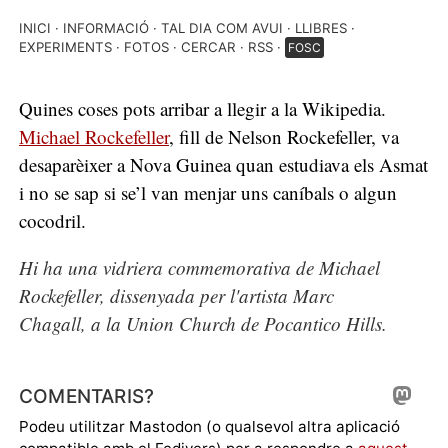
INICI
INFORMACIÓ
TAL DIA COM AVUI
LLIBRES
EXPERIMENTS
FOTOS
CERCAR
RSS
FOSC
Quines coses pots arribar a llegir a la Wikipedia.
Michael Rockefeller
, fill de Nelson Rockefeller, va
desaparèixer a Nova Guinea quan estudiava els Asmat
i no se sap si se’l van menjar uns caníbals o algun
cocodril.
Hi ha una vidriera commemorativa de Michael
Rockefeller, dissenyada per l'artista Marc
Chagall, a la Union Church de Pocantico Hills.
COMENTARIS?
Podeu utilitzar Mastodon (o qualsevol altra aplicació