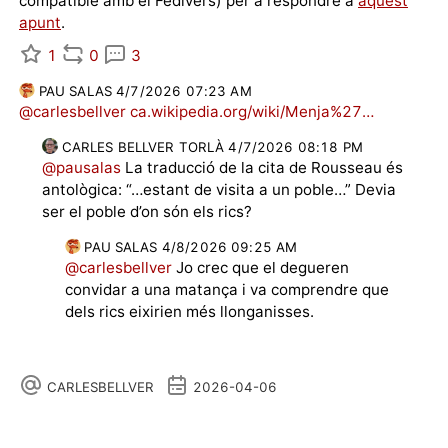
compatible amb el Fedivers) per a respondre a
aquest
apunt
.
1
0
3
PAU SALAS
4/7/2026 07:23 AM
@
carlesbellver
ca.wikipedia.org/wiki/Menja%27
CARLES BELLVER TORLÀ
4/7/2026 08:18 PM
@
pausalas
La traducció de la cita de Rousseau és
antològica: “…estant de visita a un poble…” Devia
ser el poble d’on són els rics?
PAU SALAS
4/8/2026 09:25 AM
@
carlesbellver
Jo crec que el degueren
convidar a una matança i va comprendre que
dels rics eixirien més llonganisses.
CARLESBELLVER
2026-04-06