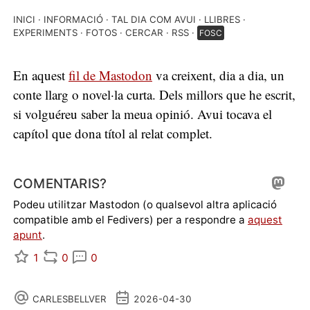
INICI
INFORMACIÓ
TAL DIA COM AVUI
LLIBRES
EXPERIMENTS
FOTOS
CERCAR
RSS
FOSC
En aquest
fil de Mastodon
va creixent, dia a dia, un
conte llarg o novel·la curta. Dels millors que he escrit,
si volguéreu saber la meua opinió. Avui tocava el
capítol que dona títol al relat complet.
COMENTARIS?
Podeu utilitzar Mastodon (o qualsevol altra aplicació
compatible amb el Fedivers) per a respondre a
aquest
apunt
.
1
0
0
CARLESBELLVER
2026-04-30