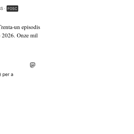
SS
FOSC
Trenta-un episodis
de 2026. Onze mil
) per a