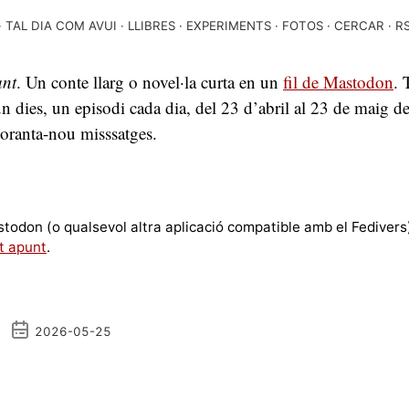
TAL DIA COM AVUI
LLIBRES
EXPERIMENTS
FOTOS
CERCAR
R
ant
. Un conte llarg o novel·la curta en un
fil de Mastodon
. 
-un dies, un episodi cada dia, del 23 d’abril al 23 de maig 
noranta-nou misssatges.
stodon (o qualsevol altra aplicació compatible amb el Fedivers
t apunt
.
2026-05-25