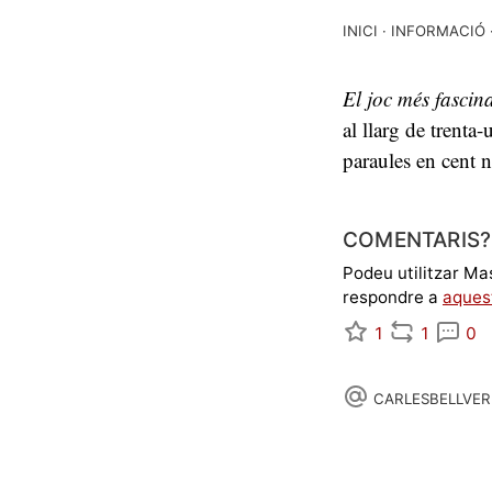
INICI
INFORMACIÓ
El joc més fascin
al llarg de trenta
paraules en cent 
COMENTARIS?
Podeu utilitzar Ma
respondre a
aques
1
1
0
CARLESBELLVER