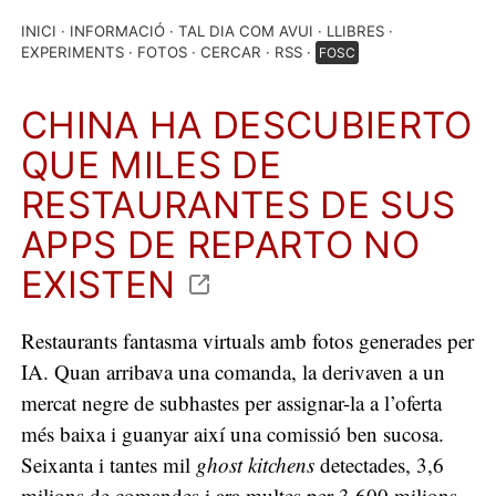
INICI
INFORMACIÓ
TAL DIA COM AVUI
LLIBRES
EXPERIMENTS
FOTOS
CERCAR
RSS
FOSC
CHINA HA DESCUBIERTO
QUE MILES DE
RESTAURANTES DE SUS
APPS DE REPARTO NO
EXISTEN
Restaurants fantasma virtuals amb fotos generades per
IA. Quan arribava una comanda, la derivaven a un
mercat negre de subhastes per assignar-la a l’oferta
més baixa i guanyar així una comissió ben sucosa.
Seixanta i tantes mil
ghost kitchens
detectades, 3,6
milions de comandes i ara multes per 3.600 milions