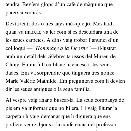
tendra. Bevíem glops d’un cafè de màquina que
pareixia verinós.
Devia tenir dos o tres anys més que jo. Més tard,
quan va marxar, va fer com si es descuidara una de
les seues carpetes. A dins vaig trobar l’anunci d’un
col·loqui —
“Hommage à la Licorne”
— il·lustrat
amb un detall dels cèlebres tapissos del Museu de
Cluny. En un full en blanc havia escrit les seues
dades. Em va sorprendre que tinguera tres noms:
Marie Valérie Mathilde. Em preguntava com li devien
dir les seues amigues o la seua família.
Al vespre vaig anar a buscar-la. La seua companya de
pis em va informar que no hi era. Li vaig lliurar la
carpeta i li vaig demanar que li diguera que ens
podíem veure dijous a la conferència del professor